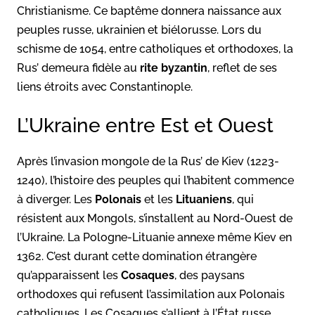
Christianisme. Ce baptême donnera naissance aux
peuples russe, ukrainien et biélorusse. Lors du
schisme de 1054, entre catholiques et orthodoxes, la
Rus’ demeura fidèle au
rite byzantin
, reflet de ses
liens étroits avec Constantinople.
L’Ukraine entre Est et Ouest
Après l’invasion mongole de la Rus’ de Kiev (1223-
1240), l’histoire des peuples qui l’habitent commence
à diverger. Les
Polonais
et les
Lituaniens
, qui
résistent aux Mongols, s’installent au Nord-Ouest de
l’Ukraine. La Pologne-Lituanie annexe même Kiev en
1362. C’est durant cette domination étrangère
qu’apparaissent les
Cosaques
, des paysans
orthodoxes qui refusent l’assimilation aux Polonais
catholiques. Les Cosaques s’allient à l’État russe