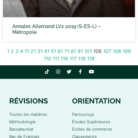
Annales Allemand LV2 2019 (S-ES-L) –
Métropole
1
2
3
4
11
21
31
41
51
61
71
81
91
101
106
107
108
109
110
111
116
117
118
119
RÉVISIONS
ORIENTATION
Toutes les matières
Parcoursup
Méthodologie
Études Supérieures
Baccalauréat
Écoles de commerce
Bac de Français
Classements