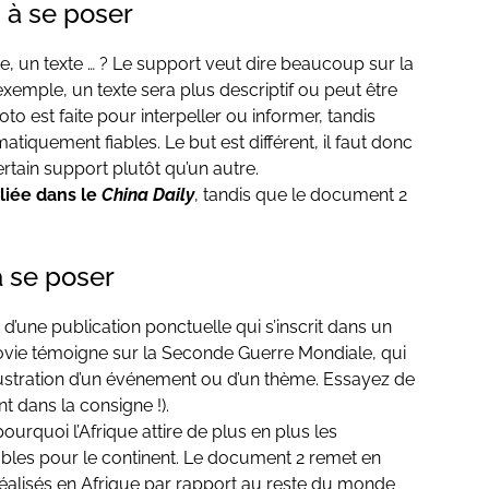
 à se poser
e, un texte … ? Le support veut dire beaucoup sur la
exemple, un texte sera plus descriptif ou peut être
o est faite pour interpeller ou informer, tandis
iquement fiables. Le but est différent, il faut donc
certain support plutôt qu’un autre.
liée dans le
China Daily
, tandis que le document 2
à se poser
nt d’une publication ponctuelle qui s’inscrit dans un
sovie témoigne sur la Seconde Guerre Mondiale, qui
llustration d’un événement ou d’un thème. Essayez de
nt dans la consigne !).
pourquoi l’Afrique attire de plus en plus les
ables pour le continent. Le document 2 remet en
 réalisés en Afrique par rapport au reste du monde