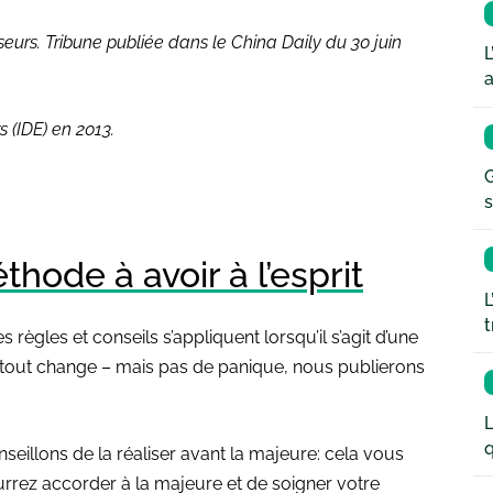
sseurs. Tribune publiée dans le China Daily du 30 juin
L
a
 (IDE) en 2013.
G
s
ode à avoir à l’esprit
L
t
règles et conseils s’appliquent lorsqu’il s’agit d’une
, tout change – mais pas de panique, nous publierons
L
q
seillons de la réaliser avant la majeure: cela vous
rrez accorder à la majeure et de soigner votre