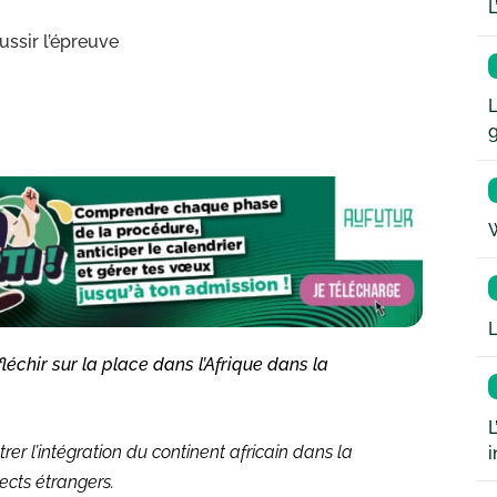
L
ussir l’épreuve
L
W
L
léchir sur la place dans l’Afrique dans la
L
r l’intégration du continent africain dans la
i
ects étrangers.