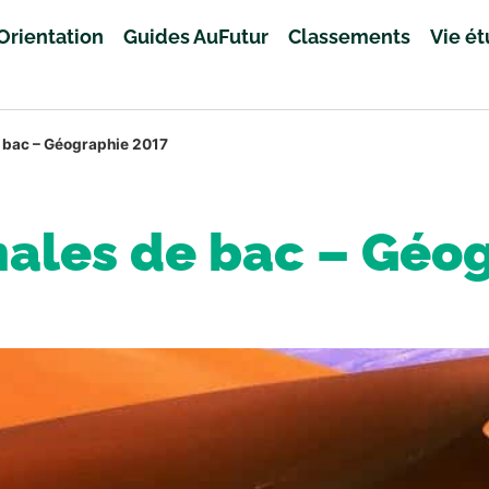
Orientation
Guides AuFutur
Classements
Vie é
e bac – Géographie 2017
nales de bac – Géo