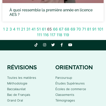
À quoi ressemble la première année en licence
AES ?
1
2
3
4
11
21
31
41
51
61
65
66
67
68
69
70
71
81
91
101
111
116
117
118
119
RÉVISIONS
ORIENTATION
Toutes les matières
Parcoursup
Méthodologie
Études Supérieures
Baccalauréat
Écoles de commerce
Bac de Français
Classements
Grand Oral
Témoignages