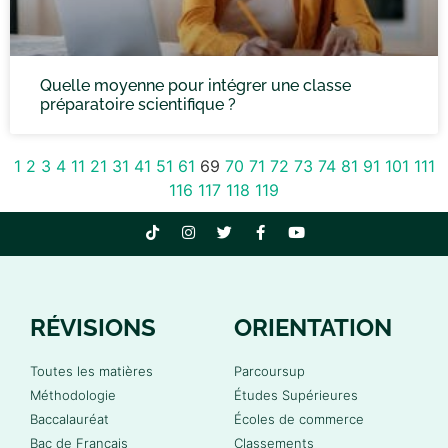
Quelle moyenne pour intégrer une classe
préparatoire scientifique ?
1
2
3
4
11
21
31
41
51
61
69
70
71
72
73
74
81
91
101
111
116
117
118
119
RÉVISIONS
ORIENTATION
Toutes les matières
Parcoursup
Méthodologie
Études Supérieures
Baccalauréat
Écoles de commerce
Bac de Français
Classements