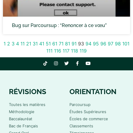
Bug sur Parcoursup : “Renoncer à ce vœu”
1
2
3
4
11
21
31
41
51
61
71
81
91
93
94
95
96
97
98
101
111
116
117
118
119
RÉVISIONS
ORIENTATION
Toutes les matières
Parcoursup
Méthodologie
Études Supérieures
Baccalauréat
Écoles de commerce
Bac de Français
Classements