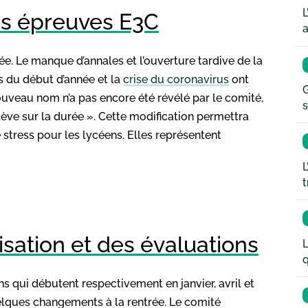
L
es épreuves E3C
a
. Le manque d’annales et l’ouverture tardive de la
s du début d’année et la
crise du coronavirus
ont
G
ouveau nom n’a pas encore été révélé par le comité,
s
élève sur la durée ». Cette modification permettra
 stress pour les lycéens. Elles représentent
L
t
isation et des évaluations
L
q
s qui débutent respectivement en janvier, avril et
elques changements à la rentrée. Le comité