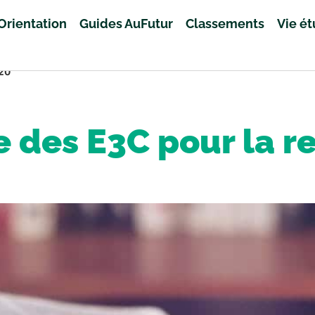
Orientation
Guides AuFutur
Classements
Vie é
020
 des E3C pour la r