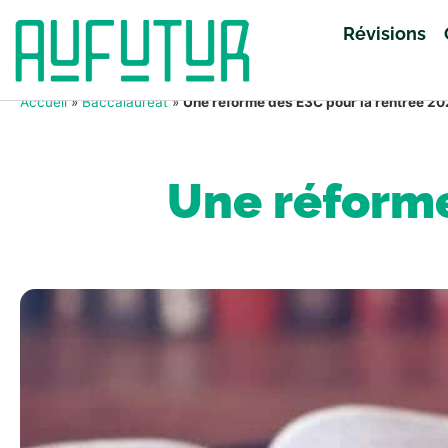
Révisions
Accueil
»
Baccalauréat
»
Une réforme des E3C pour la rentrée 2
Une réforme