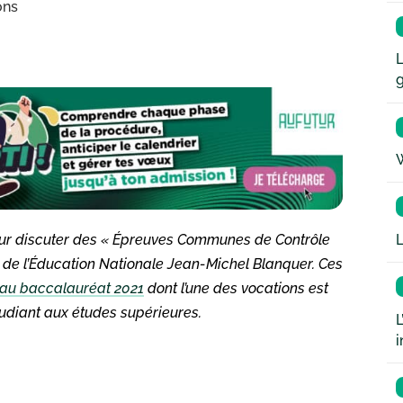
ons
L
W
L
 pour discuter des « Épreuves Communes de Contrôle
re de l’Éducation Nationale Jean-Michel Blanquer. Ces
au baccalauréat 2021
dont l’une des vocations est
tudiant aux études supérieures.
L
i