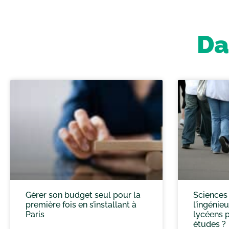
Da
Gérer son budget seul pour la
Sciences 
première fois en s’installant à
l’ingénie
Paris
lycéens p
études ?