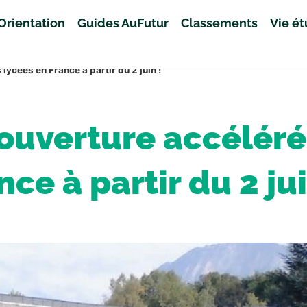
Orientation
Guides AuFutur
Classements
Vie é
lycées en France à partir du 2 juin !
éouverture accéléré
nce à partir du 2 jui