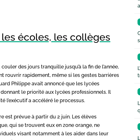
a
G
les écoles, les collèges
s
couler des jours tranquille jusqu’à la fin de l’année,
L
nt rouvrir rapidement, même si les gestes barrières
t
douard Philippe avait annoncé que les lycées
donnant le priorité aux lycées professionnels. Il
té l’exécutif a accéléré le processus.
L
q
e est prévue à partir du 2 juin. Les élèves
que, qui se trouvent eux en zone orange, ne
ividuels visant notamment à les aider dans leur
L