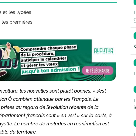
 et les lycées
L
r les premières
W
L
olture, les nouvelles sont plutôt bonnes. » s’est
ution Ô combien attendue par les Français. Le
L
prises au regard de l’évolution récente de la
i
département français sont « en vert » sur la carte, à
Mayotte. Le nombre de malades en réanimation est
le du territoire.
L