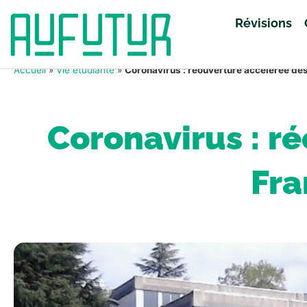
Révisions
Accueil
»
Vie étudiante
»
Coronavirus : réouverture accélérée des 
Coronavirus : r
Fra