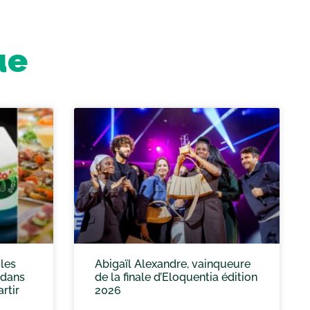
ue
 les
Abigaïl Alexandre, vainqueure
 dans
de la finale d’Eloquentia édition
rtir
2026