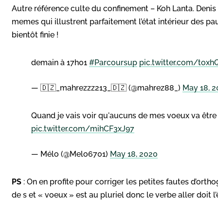
Autre référence culte du confinement – Koh Lanta. Denis B
memes qui illustrent parfaitement l’état intérieur des pau
bientôt finie !
demain à 17h01
#Parcoursup
pic.twitter.com/tox
— 🇩🇿_mahrezzz213_🇩🇿 (@mahrez88_)
May 18, 
Quand je vais voir qu'aucuns de mes voeux va êtr
pic.twitter.com/mihCF3xJ97
— Mélo (@Melo6701)
May 18, 2020
PS
: On en profite pour corriger les petites fautes d’orth
de s et « voeux » est au pluriel donc le verbe aller doit l’