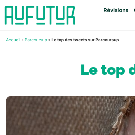
Révisions
Accueil
»
Parcoursup
»
Le top des tweets sur Parcoursup
Le top 