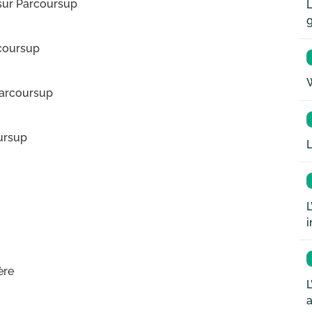
 sur Parcoursup
L
rcoursup
W
Parcoursup
oursup
L
L
i
ère
L
a