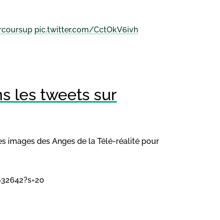
rcoursup
pic.twitter.com/CctOkV6ivh
ns les tweets sur
les images des Anges de la Télé-réalité pour
632642?s=20