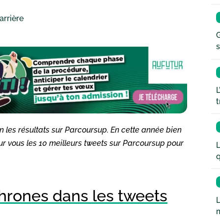
arrière
G
s
L
t
in les résultats sur Parcoursup. En cette année bien
pour vous les 10 meilleurs tweets sur Parcoursup pour
L
q
hrones dans les tweets
L