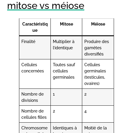
mitose vs méiose
Caractéristiq
Mitose
Méiose
ue
Finalité
Multiplier à
Produire des
l’identique
gamètes
diversifiés
Cellules
Toutes sauf
Cellules
concernées
cellules
germinales
germinales
(testicules,
ovaires)
Nombre de
1
2
divisions
Nombre de
2
4
cellules filles
Chromosome
Identiques à
Moitié de la