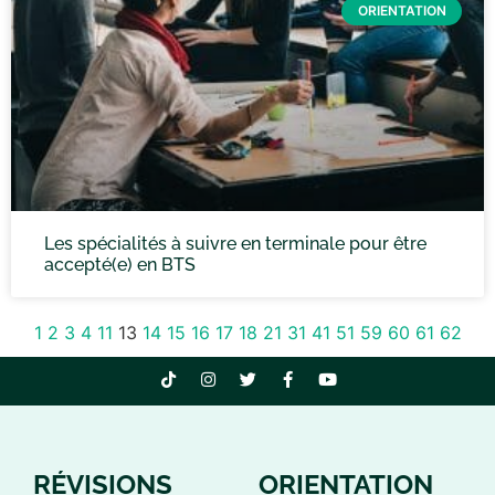
ORIENTATION
Les spécialités à suivre en terminale pour être
accepté(e) en BTS
1
2
3
4
11
13
14
15
16
17
18
21
31
41
51
59
60
61
62
RÉVISIONS
ORIENTATION