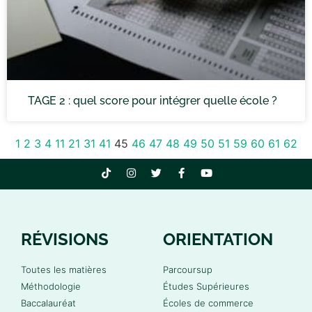
TAGE 2 : quel score pour intégrer quelle école ?
1
2
3
4
11
21
31
41
45
46
47
48
49
50
51
59
60
61
62
RÉVISIONS
ORIENTATION
Toutes les matières
Parcoursup
Méthodologie
Études Supérieures
Baccalauréat
Écoles de commerce