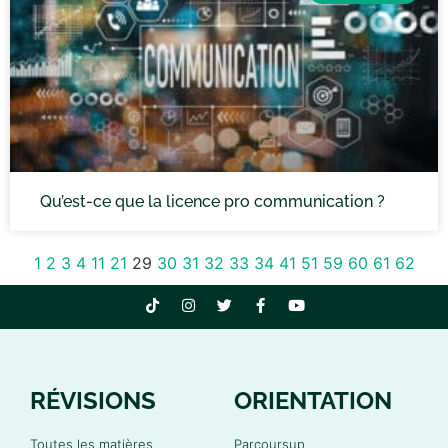
Qu’est-ce que la licence pro communication ?
1
2
3
4
11
21
29
30
31
32
33
34
41
51
59
60
61
62
RÉVISIONS
ORIENTATION
Toutes les matières
Parcoursup