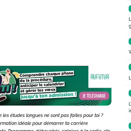
L
W
L
L
i
e les études longues ne sont pas faites pour toi ?
formation idéale pour démarrer ta carrière