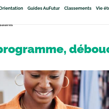
Orientation
Guides AuFutur
Classements
Vie é
salaires
 programme, débouc