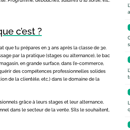
ente. Programme, débouchés, salaires à la sortie, etc.
L
a
ue c’est ?
G
s
t que tu prépares en 3 ans après la classe de 3e.
sage par la pratique (stages ou alternance), le bac
 magasin, en grande surface, dans l’e-commerce,
L
cquérir des compétences professionnelles solides
t
tion de la clientèle, etc.) dans le domaine de la
ssionnels grâce à leurs stages et leur alternance,
L
q
l dans le secteur de la vente. S’ils le souhaitent,