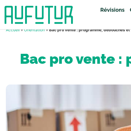
Révisions
Accueil
»
Orientation
»
Bac pro vente : programme, débouchés et 
Bac pro vente :