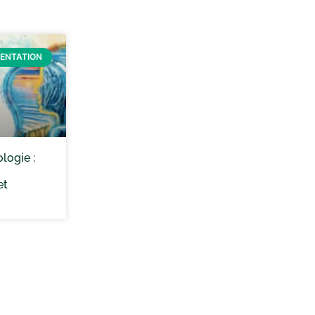
IENTATION
logie :
et