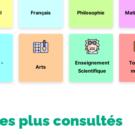
l
Français
Philosophie
Mat
 -
Enseignement
To
Arts
Scientifique
m
les plus consultés