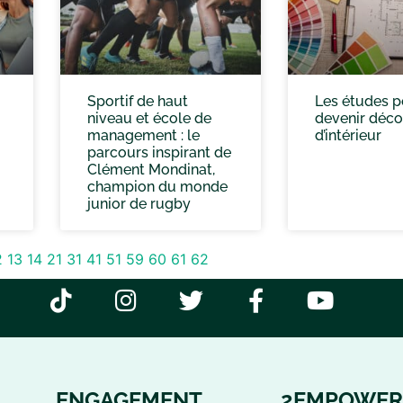
Sportif de haut
Les études p
niveau et école de
devenir déco
management : le
d’intérieur
parcours inspirant de
Clément Mondinat,
champion du monde
junior de rugby
2
13
14
21
31
41
51
59
60
61
62
ENGAGEMENT
2EMPOWER