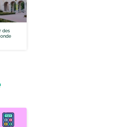
r des
monde
e