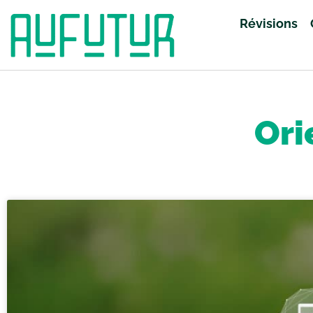
Révisions
Accueil
»
Orientation
»
Page 9
Ori