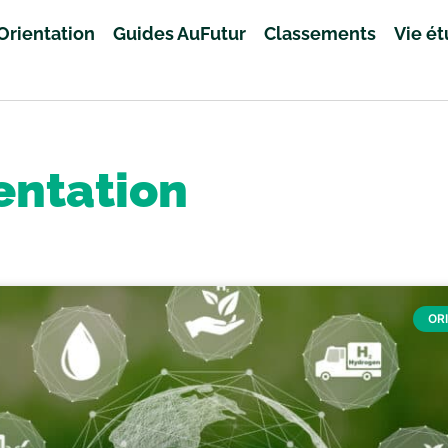
Orientation
Guides AuFutur
Classements
Vie é
entation
OR