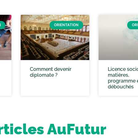
N
ORIENTATION
OR
Comment devenir
Licence socio
diplomate ?
matières,
programme 
débouchés
rticles AuFutur