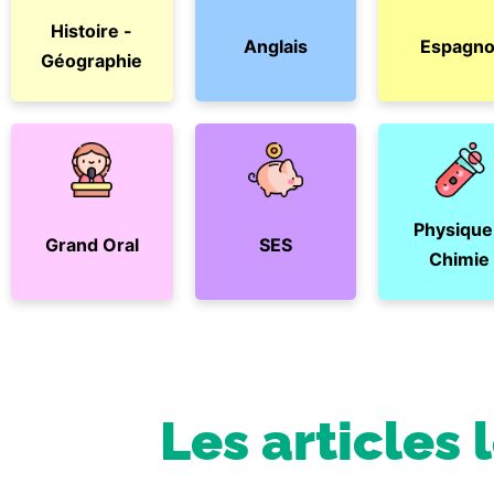
Histoire -
Anglais
Espagno
Géographie
Physique
Grand Oral
SES
Chimie
Les articles 