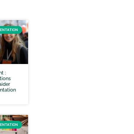
IENTATION
t :
tions
aider
ntation
IENTATION