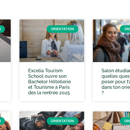
N
ORIENTATION
OR
Excelia Tourism
Salon étudian
School ouvre son
quelles ques
Bachelor Hôtellerie
poser pour t’
et Tourisme à Paris
dans ton orie
dès la rentrée 2025
?
N
ORIENTATION
OR