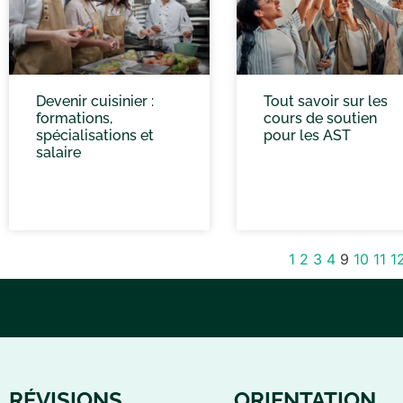
Devenir cuisinier :
Tout savoir sur les
formations,
cours de soutien
spécialisations et
pour les AST
salaire
1
2
3
4
9
10
11
1
RÉVISIONS
ORIENTATION