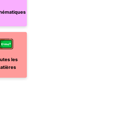
hématiques
utes les
atières