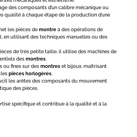
raintes mécaniques et esthétisme.
lage des composants d’un calibre mécanique ou
les qualité à chaque étape de la production d’une
met les pièces de
montre
à des opérations de
al, en utilisant des techniques manuelles ou des
ièces de très petite taille, il utilise des machines de
entiels des
montres
.
es ou fines sur des
montres
et bijoux, maîtrisant
 les
pièces horlogères
.
 adoucit les arêtes des composants du mouvement
tique des pièces.
tise spécifique et contribue à la qualité et à la