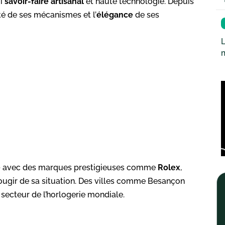
ui
savoir-faire artisanal
et haute technologie. Depuis
té de ses mécanismes et l’
élégance
de ses
L
e
avec des marques prestigieuses comme
Rolex
,
rougir de sa situation. Des villes comme Besançon
secteur de l’horlogerie mondiale.