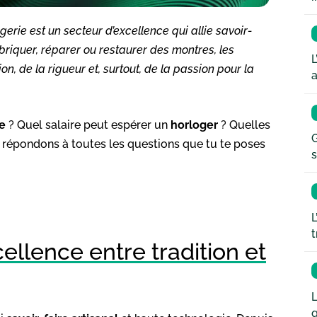
ogerie est un secteur d’excellence qui allie savoir-
abriquer, réparer ou restaurer des montres, les
L
, de la rigueur et, surtout, de la passion pour la
a
e
? Quel salaire peut espérer un
horloger
? Quelles
G
répondons à toutes les questions que tu te poses
s
L
t
cellence entre tradition et
L
q