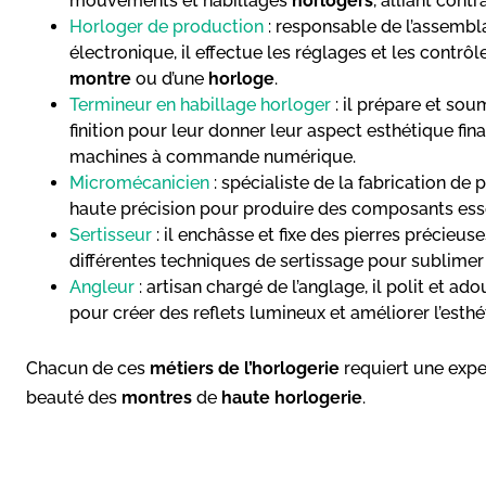
mouvements et habillages
horlogers
, alliant cont
Horloger de production
: responsable de l’assemb
électronique, il effectue les réglages et les contrô
montre
ou d’une
horloge
.
Termineur en habillage horloger
: il prépare et sou
finition pour leur donner leur aspect esthétique fin
machines à commande numérique.
Micromécanicien
: spécialiste de la fabrication de p
haute précision pour produire des composants ess
Sertisseur
: il enchâsse et fixe des pierres précieus
différentes techniques de sertissage pour sublimer
Angleur
: artisan chargé de l’anglage, il polit et
pour créer des reflets lumineux et améliorer l’esthé
Chacun de ces
métiers de l’horlogerie
requiert une exper
beauté des
montres
de
haute horlogerie
.