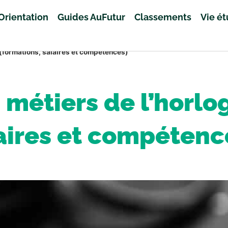
Orientation
Guides AuFutur
Classements
Vie é
e (formations, salaires et compétences)
s métiers de l’horlo
aires et compétenc