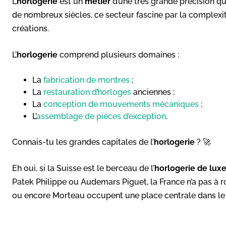
L’
horlogerie
est un
métier
d’une très grande précision q
de nombreux siècles, ce secteur fascine par la complexi
créations.
L’
horlogerie
comprend plusieurs domaines :
La
fabrication de montres
;
La
restauration d’horloges
anciennes ;
La
conception de mouvements mécaniques
;
L’
assemblage de pièces d’exception
.
Connais-tu les grandes capitales de l’
horlogerie
? 🚀
Eh oui, si la Suisse est le berceau de l’
horlogerie
de lux
Patek Philippe ou Audemars Piguet, la France n’a pas à 
ou encore Morteau occupent une place centrale dans le 