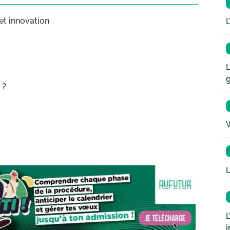
 et innovation
L
L
 ?
W
L
L
i