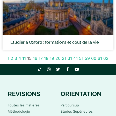
Étudier à Oxford : formations et coût de la vie
1
2
3
4
11
15
16
17
18
19
20
21
31
41
51
59
60
61
62
RÉVISIONS
ORIENTATION
Toutes les matières
Parcoursup
Méthodologie
Études Supérieures