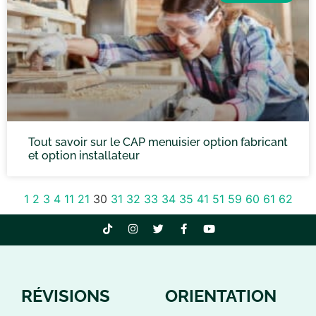
Tout savoir sur le CAP menuisier option fabricant
et option installateur
1
2
3
4
11
21
30
31
32
33
34
35
41
51
59
60
61
62
RÉVISIONS
ORIENTATION