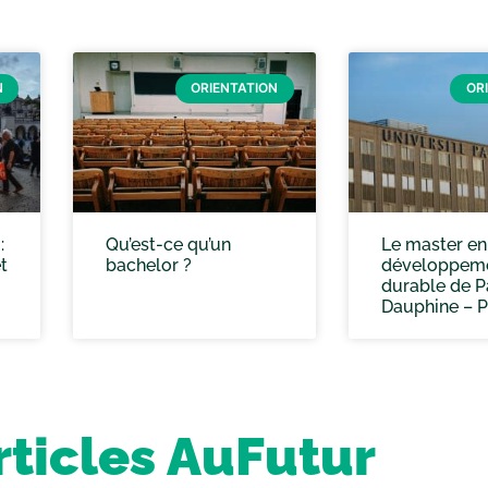
N
ORIENTATION
OR
:
Qu’est-ce qu’un
Le master en
t
bachelor ?
développem
durable de P
Dauphine – 
rticles AuFutur