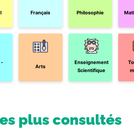
l
Français
Philosophie
Mat
 -
Enseignement
To
Arts
Scientifique
m
les plus consultés