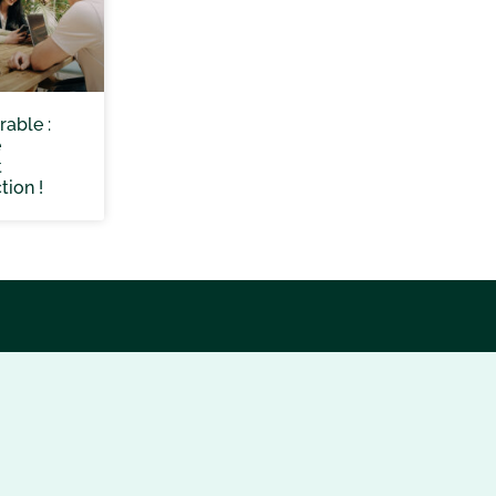
rable :
e
t
tion !