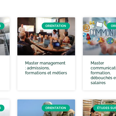
N
ORIENTATION
OR
Master management
Master
: admissions,
communicati
formations et métiers
formation,
débouchés e
salaires
N
ORIENTATION
ÉTUDES SU