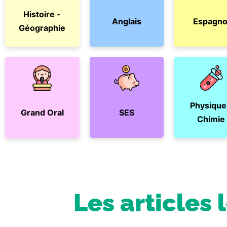
Histoire -
Anglais
Espagno
Géographie
Physique
Grand Oral
SES
Chimie
Les articles 