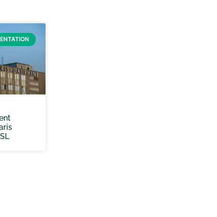
IENTATION
ent
aris
PSL