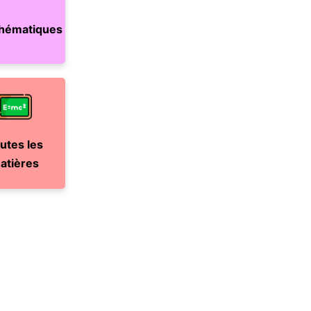
hématiques
utes les
atières