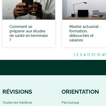
Comment se
Master actuariat :
préparer aux études
formation,
de santé en terminale
débouchés et
?
salaires
1
2
3
4
11
21
31
41
RÉVISIONS
ORIENTATION
Toutes les matières
Parcoursup