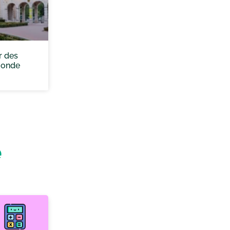
r des
monde
e