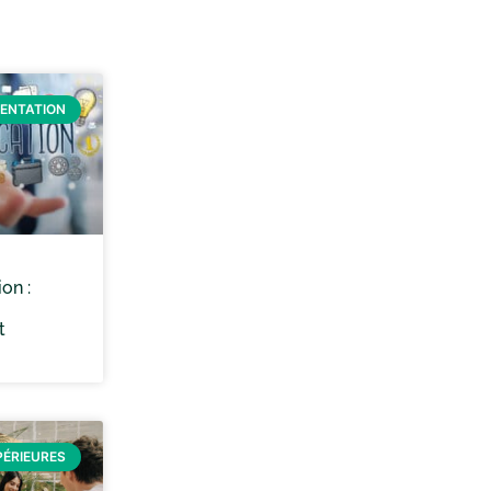
IENTATION
on :
t
PÉRIEURES