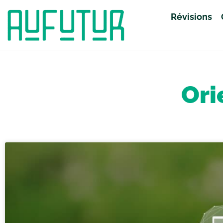
Révisions
Accueil
»
Orientation
»
Page 48
Ori