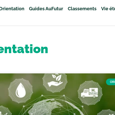
Orientation
Guides AuFutur
Classements
Vie é
entation
OR