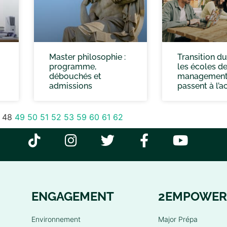
Master philosophie :
Transition du
programme,
les écoles d
débouchés et
managemen
admissions
passent à l’ac
48
49
50
51
52
53
59
60
61
62
ENGAGEMENT
2EMPOWER
Environnement
Major Prépa