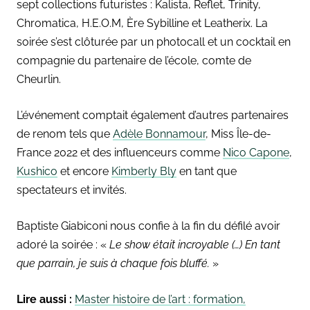
sept collections futuristes : Kalista, Reflet, Trinity,
Chromatica, H.E.O.M, Ère Sybilline et Leatherix. La
soirée s’est clôturée par un photocall et un cocktail en
compagnie du partenaire de l’école, comte de
Cheurlin.
L’événement comptait également d’autres partenaires
de renom tels que
Adèle Bonnamour
, Miss Île-de-
France 2022 et des influenceurs comme
Nico Capone
,
Kushico
et encore
Kimberly Bly
en tant que
spectateurs et invités.
Baptiste Giabiconi nous confie à la fin du défilé avoir
adoré la soirée : «
Le show était incroyable (…) En tant
que parrain, je suis à chaque fois bluffé.
»
Lire aussi :
Master histoire de l’art : formation,