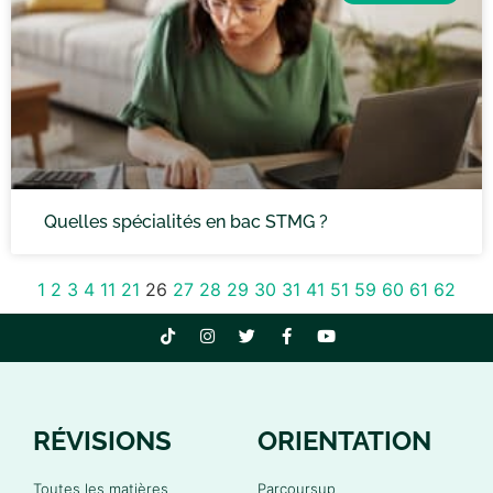
Quelles spécialités en bac STMG ?
1
2
3
4
11
21
26
27
28
29
30
31
41
51
59
60
61
62
RÉVISIONS
ORIENTATION
Toutes les matières
Parcoursup