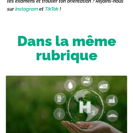
tes examens et trouver ton orientation ? Rejoins-nous
sur
Instagram
et
TikTok
!
Dans la même
rubrique