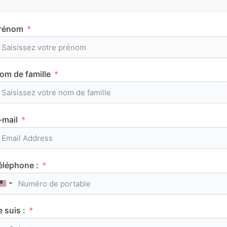
rénom
Tous les articles
om de famille
AuFutur
-mail
SES
éléphone :
United States +1
e suis :