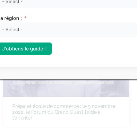
SES : qu’est-ce que le libre-échange ?
a région :
ORIENTATION
J'obtiens le guide !
Prépa et école de commerce : le 9 novembre
2022, le Forum du Grand Ouest t’aide à
t’orienter