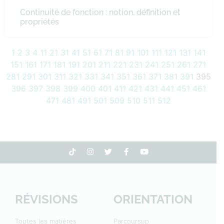
Continuité de fonction : notion, définition et
propriétés
1
2
3
4
11
21
31
41
51
61
71
81
91
101
111
121
131
141
151
161
171
181
191
201
211
221
231
241
251
261
271
281
291
301
311
321
331
341
351
361
371
381
391
395
396
397
398
399
400
401
411
421
431
441
451
461
471
481
491
501
509
510
511
512
RÉVISIONS
ORIENTATION
Toutes les matières
Parcoursup