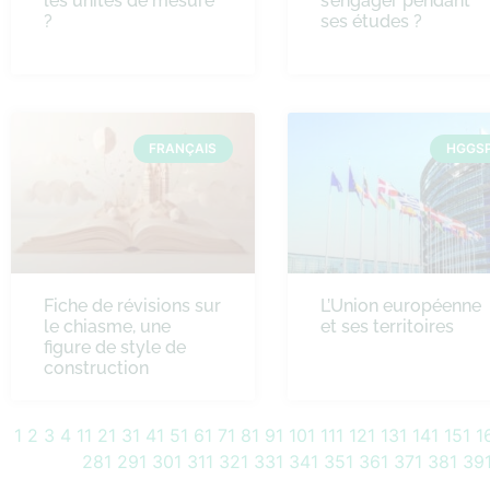
les unités de mesure
s’engager pendant
?
ses études ?
FRANÇAIS
HGGS
Fiche de révisions sur
L’Union européenne
le chiasme, une
et ses territoires
figure de style de
construction
1
2
3
4
11
21
31
41
51
61
71
81
91
101
111
121
131
141
151
1
281
291
301
311
321
331
341
351
361
371
381
39