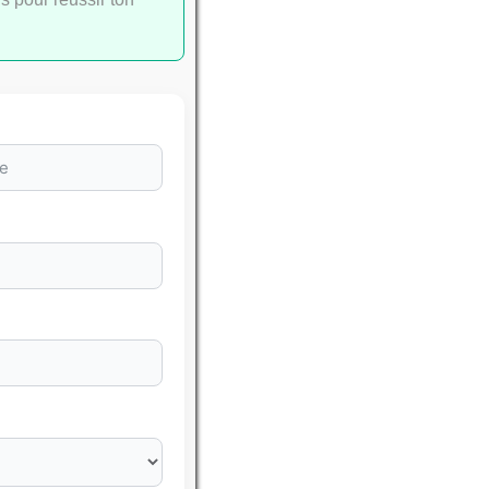
iante
COMMERCE
es