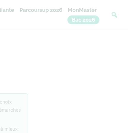
diante
Parcoursup 2026
MonMaster
Bac 2026
 choix
émarches
t à mieux