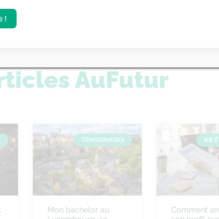
 communs d’écoles
concours communs des
urs 2025
de commerce 2025
 !
rticles AuFutur
T
TÉMOIGNAGES
VIE 
t
Mon bachelor au
Comment amé