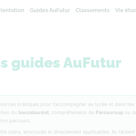
ientation
Guides AuFutur
Classements
Vie étu
s guides AuFutur
ources pratiques pour t’accompagner au lycée et dans tes
ation du
baccalauréat
, compréhension de
Parcoursup
ou d
ton parcours.
e clairs, structurés et directement applicables. Ils t’aiden