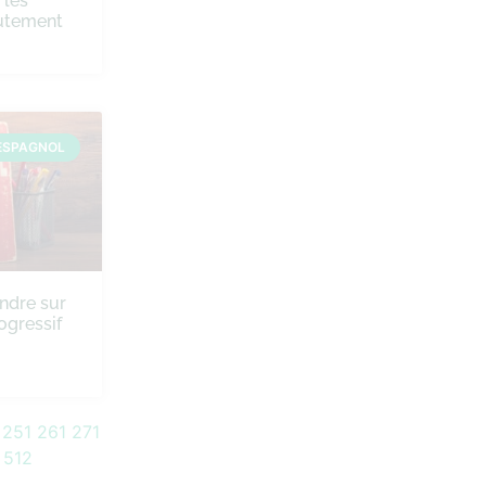
 les
rutement
ESPAGNOL
ndre sur
ogressif
251
261
271
512