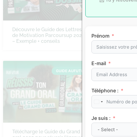
Découvre le Guide des Lettres
Le guide 
de Motivation Parcoursup 2026
haut la m
Prénom
– Exemple + conseils
E-mail
GUIDE AUFUTUR
Téléphone :
Je suis :
Télécharge le Guide du Grand
Découvre