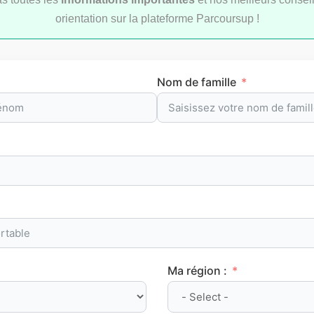
orientation sur la plateforme Parcoursup !
exclusif pour réussir
Guide de la rentrée étud
ain le BAC 2026
2025 : télécharge-le
Nom de famille
gratuitement !
GUIDE AUFUTUR
ÉCOLES DE 
Ma région :
 le guide AuFutur des
Découvre notre Guide d