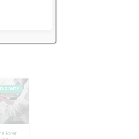
 écoles
ÉTUDIANTE
liorer