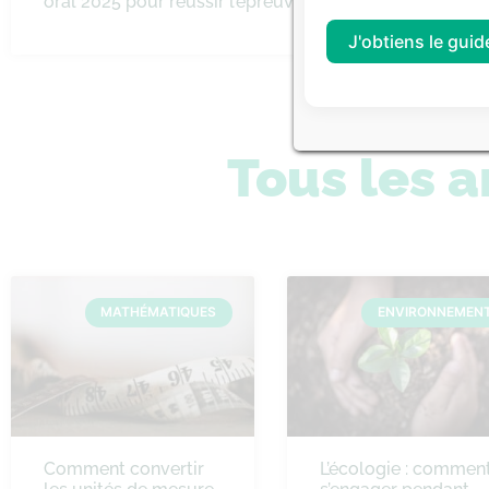
oral 2025 pour réussir l’épreuve
concours
d’ingénie
J'obtiens le guide
Tous les a
MATHÉMATIQUES
ENVIRONNEMEN
Comment convertir
L’écologie : commen