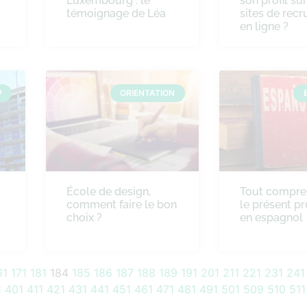
Luxembourg : le
son profil sur
témoignage de Léa
sites de rec
en ligne ?
P
ORIENTATION
École de design,
Tout compre
comment faire le bon
le présent pr
choix ?
en espagnol
61
171
181
184
185
186
187
188
189
191
201
211
221
231
241
1
401
411
421
431
441
451
461
471
481
491
501
509
510
511