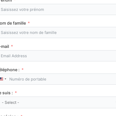
om de famille
Tous les articles
AuFutur
-mail
éléphone :
HISTOIRE - GÉOGRAPHIE
United States +1
e suis :