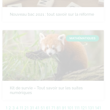
Nouveau bac 2021 : tout savoir sur la réforme
MATHÉMATIQUES
Kit de survie – Tout savoir sur les suites
numériques
1
2
3
4
11
21
31
41
51
61
71
81
91
101
111
121
131
141