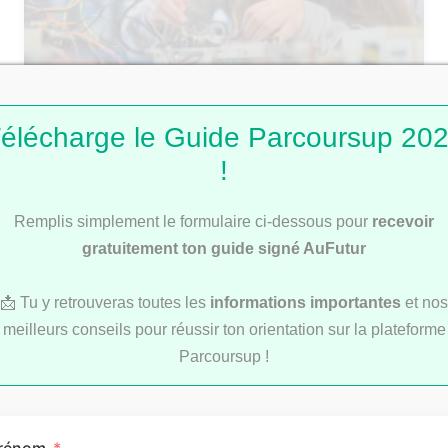
Découvre le guide AuFutur des concours
communs d’écoles d’ingénieurs 2025
élécharge le Guide Parcoursup 20
!
ÉCOLES DE COMMERCE
Remplis simplement le formulaire ci-dessous pour
recevoir
gratuitement ton guide signé AuFutur
📩 Tu y retrouveras toutes les
informations importantes
et nos
meilleurs conseils pour réussir ton orientation sur la plateforme
Parcoursup !
Découvre notre Guide des concours
communs des écoles de commerce 2025
rénom