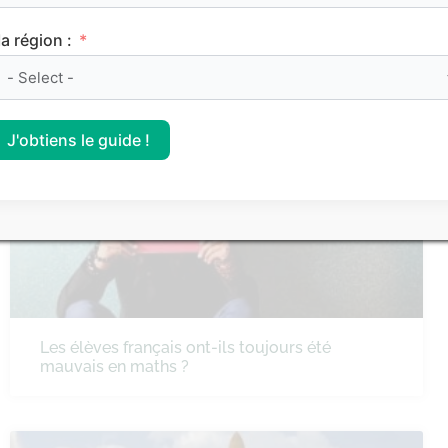
a région :
La Dictée ELA pour lutter contre la maladie
J'obtiens le guide !
MATHÉMATIQUES
Les élèves français ont-ils toujours été
mauvais en maths ?