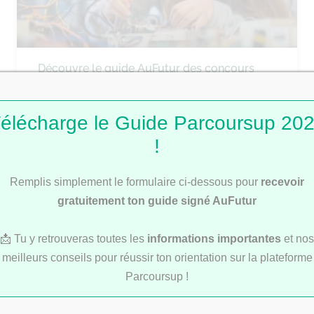
Découvre le guide AuFutur des concours
communs d’écoles d’ingénieurs 2025
élécharge le Guide Parcoursup 20
!
ÉCOLES DE COMMERCE
Remplis simplement le formulaire ci-dessous pour
recevoir
gratuitement ton guide signé AuFutur
📩 Tu y retrouveras toutes les
informations importantes
et nos
meilleurs conseils pour réussir ton orientation sur la plateforme
Parcoursup !
Découvre notre Guide des concours
communs des écoles de commerce 2025