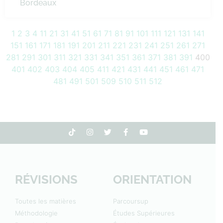
Bordeaux
1
2
3
4
11
21
31
41
51
61
71
81
91
101
111
121
131
141
151
161
171
181
191
201
211
221
231
241
251
261
271
281
291
301
311
321
331
341
351
361
371
381
391
400
401
402
403
404
405
411
421
431
441
451
461
471
481
491
501
509
510
511
512
RÉVISIONS
ORIENTATION
Toutes les matières
Parcoursup
Méthodologie
Études Supérieures