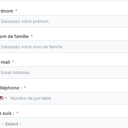
rénom
Tous les articles
om de famille
AuFutur
-mail
LYCÉE
éléphone :
United States +1
e suis :