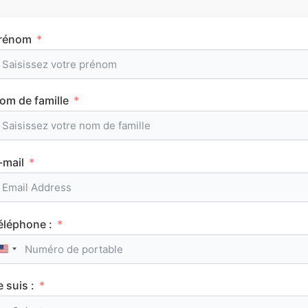
rénom
Tous les articles
om de famille
AuFutur
-mail
PARCOURSUP
éléphone :
United States +1
e suis :