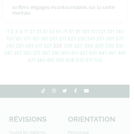
10 films engagés incontournables sur la santé
mentale
1
2
3
4
11
21
31
41
51
61
71
81
91
101
111
121
131
141
151
161
171
181
191
201
211
221
231
241
251
261
271
281
291
301
311
321
325
326
327
328
329
330
331
341
351
361
371
381
391
401
411
421
431
441
451
461
471
481
491
501
509
510
511
512
RÉVISIONS
ORIENTATION
Toutes les matières
Parcoursup