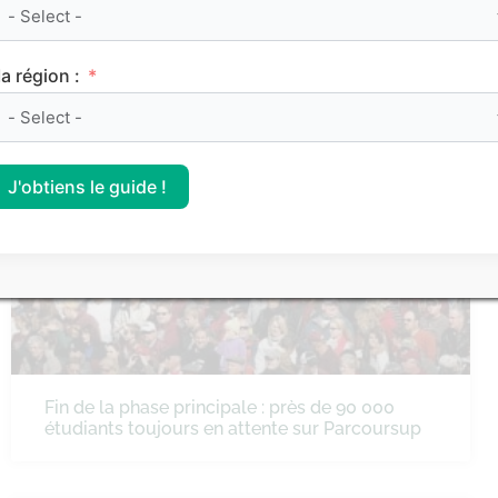
Le réseau Sciences Po : les nouvelles
modalités d’admission !
a région :
PARCOURSUP
J'obtiens le guide !
Fin de la phase principale : près de 90 000
étudiants toujours en attente sur Parcoursup