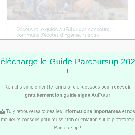
Découvre le guide AuFutur des concours
communs d’écoles d’ingénieurs 2025
élécharge le Guide Parcoursup 20
ÉCOLES DE COMMERCE
!
Remplis simplement le formulaire ci-dessous pour
recevoir
gratuitement ton guide signé AuFutur
📩 Tu y retrouveras toutes les
informations importantes
et nos
meilleurs conseils pour réussir ton orientation sur la plateforme
Découvre notre Guide des concours
Parcoursup !
communs des écoles de commerce 2025