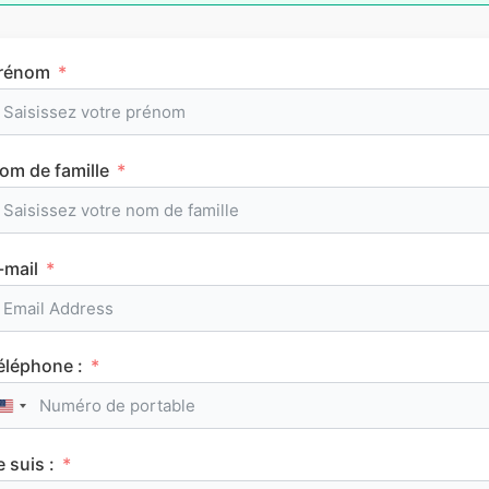
rénom
Tous les articles
AuFutur
om de famille
-mail
IEP
éléphone :
United States +1
e suis :