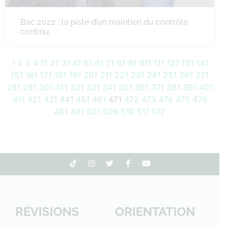
Bac 2022 : la piste d’un maintien du contrôle
continu
1
2
3
4
11
21
31
41
51
61
71
81
91
101
111
121
131
141
151
161
171
181
191
201
211
221
231
241
251
261
271
281
291
301
311
321
331
341
351
361
371
381
391
401
411
421
431
441
451
461
471
472
473
474
475
476
481
491
501
509
510
511
512
RÉVISIONS
ORIENTATION