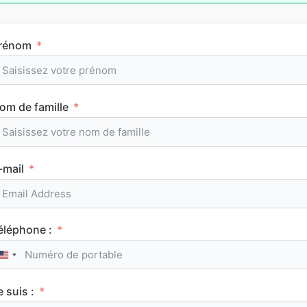
rénom
Tous les articles
AuFutur
om de famille
-mail
LETTRE DE MOTIVATION MON MASTER
éléphone :
United States +1
e suis :