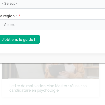
Lettre de motivation Mon Master : réussir sa
candidature en information communication
a région :
LETTRE DE MOTIVATION MON MASTER
J'obtiens le guide !
Lettre de motivation Mon Master : réussir sa
candidature en psychologie