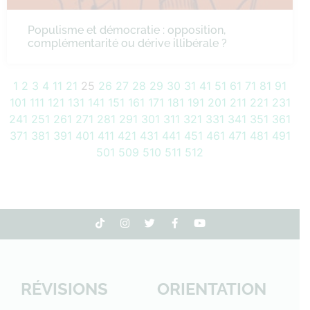
Populisme et démocratie : opposition,
complémentarité ou dérive illibérale ?
1
2
3
4
11
21
25
26
27
28
29
30
31
41
51
61
71
81
91
101
111
121
131
141
151
161
171
181
191
201
211
221
231
241
251
261
271
281
291
301
311
321
331
341
351
361
371
381
391
401
411
421
431
441
451
461
471
481
491
501
509
510
511
512
RÉVISIONS
ORIENTATION