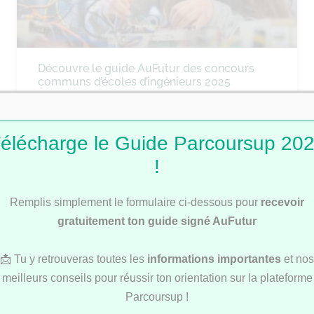
Découvre le guide AuFutur des concours
communs d’écoles d’ingénieurs 2025
élécharge le Guide Parcoursup 20
ÉCOLES DE COMMERCE
!
Remplis simplement le formulaire ci-dessous pour
recevoir
gratuitement ton guide signé AuFutur
📩 Tu y retrouveras toutes les
informations importantes
et nos
meilleurs conseils pour réussir ton orientation sur la plateforme
Découvre notre Guide des concours
Parcoursup !
communs des écoles de commerce 2025