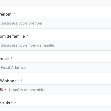
rénom
Tous les articles
om de famille
AuFutur
-mail
HGGSP
éléphone :
United States +1
e suis :