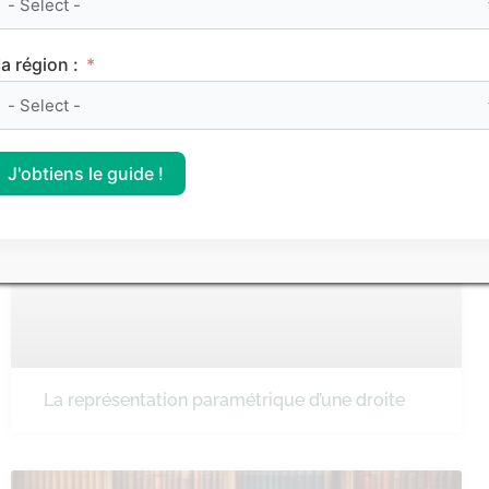
Montrer la convergence de la série
a région :
harmonique (niveau terminale)
J'obtiens le guide !
MATHÉMATIQUES
La représentation paramétrique d’une droite