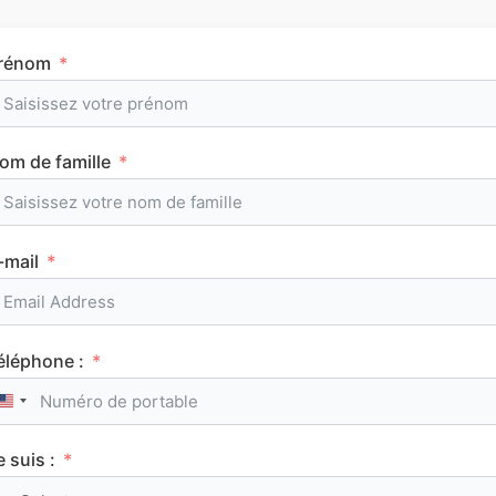
rénom
Tous les articles
om de famille
AuFutur
-mail
MATHÉMATIQUES
éléphone :
United States +1
e suis :