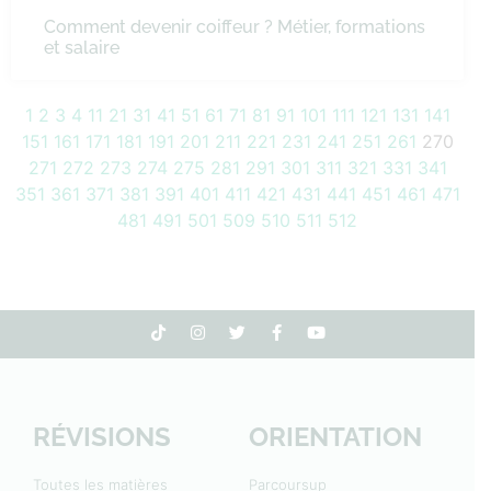
Comment devenir coiffeur ? Métier, formations
et salaire
1
2
3
4
11
21
31
41
51
61
71
81
91
101
111
121
131
141
151
161
171
181
191
201
211
221
231
241
251
261
270
271
272
273
274
275
281
291
301
311
321
331
341
351
361
371
381
391
401
411
421
431
441
451
461
471
481
491
501
509
510
511
512
RÉVISIONS
ORIENTATION
Toutes les matières
Parcoursup