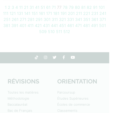
1
2
3
4
11
21
31
41
51
61
71
77
78
79
80
81
82
91
101
111
121
131
141
151
161
171
181
191
201
211
221
231
241
251
261
271
281
291
301
311
321
331
341
351
361
371
381
391
401
411
421
431
441
451
461
471
481
491
501
509
510
511
512
RÉVISIONS
ORIENTATION
Toutes les matières
Parcoursup
Méthodologie
Études Supérieures
Baccalauréat
Écoles de commerce
Bac de Français
Classements