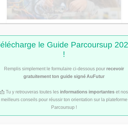
Découvre le guide AuFutur des concours
communs d’écoles d’ingénieurs 2025
élécharge le Guide Parcoursup 20
!
ÉCOLES DE COMMERCE
Remplis simplement le formulaire ci-dessous pour
recevoir
gratuitement ton guide signé AuFutur
📩 Tu y retrouveras toutes les
informations importantes
et nos
meilleurs conseils pour réussir ton orientation sur la plateforme
Parcoursup !
Découvre notre Guide des concours
communs des écoles de commerce 2025