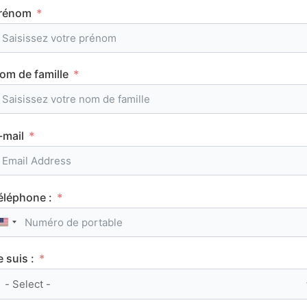
rénom
Tous les articles
om de famille
AuFutur
-mail
éléphone :
BACCALAURÉAT
United States +1
e suis :