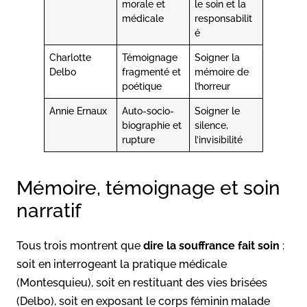
morale et
le soin et la
médicale
responsabilit
é
Charlotte
Témoignage
Soigner la
Delbo
fragmenté et
mémoire de
poétique
l’horreur
Annie Ernaux
Auto-socio-
Soigner le
biographie et
silence,
rupture
l’invisibilité
Mémoire, témoignage et soin
narratif
Tous trois montrent que
dire la souffrance fait soin
:
soit en interrogeant la pratique médicale
(Montesquieu), soit en restituant des vies brisées
(Delbo), soit en exposant le corps féminin malade