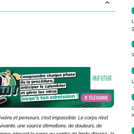
L
W
L
L
i
ivains et penseurs, c’est impossible. Le corps n’est
 vivante, une source d’émotions, de douleurs, de
ère, placent le corps au centre de l’acte d’écrire : le