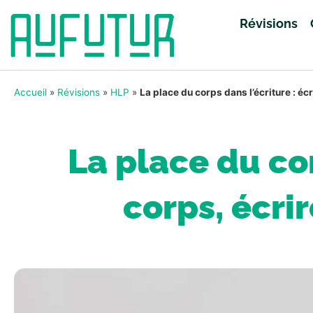
Révisions
Accueil
»
Révisions
»
HLP
»
La place du corps dans l’écriture : éc
La place du cor
corps, écrir