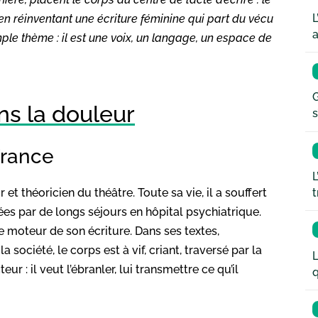
L
 en réinventant une écriture féminine qui part du vécu
a
ple thème : il est une voix, un langage, un espace de
G
ns la douleur
s
france
L
r et théoricien du théâtre. Toute sa vie, il a souffert
t
es par de longs séjours en hôpital psychiatrique.
le moteur de son écriture. Dans ses textes,
 la société, le corps est à vif, criant, traversé par la
L
ur : il veut l’ébranler, lui transmettre ce qu’il
q