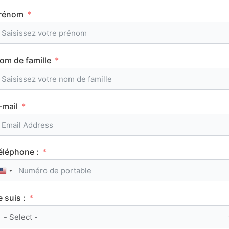
rénom
Tous les articles
om de famille
AuFutur
-mail
ORIENTATION
éléphone :
United States +1
e suis :