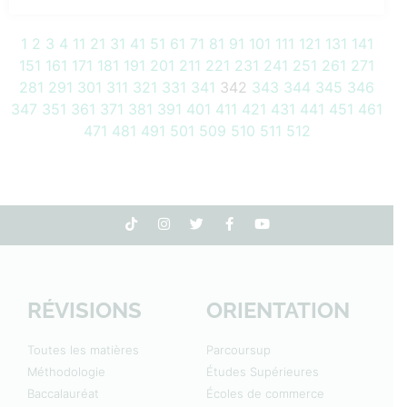
1
2
3
4
11
21
31
41
51
61
71
81
91
101
111
121
131
141
151
161
171
181
191
201
211
221
231
241
251
261
271
281
291
301
311
321
331
341
342
343
344
345
346
347
351
361
371
381
391
401
411
421
431
441
451
461
471
481
491
501
509
510
511
512
RÉVISIONS
ORIENTATION
Toutes les matières
Parcoursup
Méthodologie
Études Supérieures
Baccalauréat
Écoles de commerce