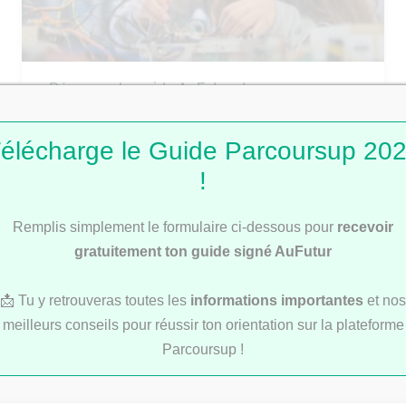
Découvre le guide AuFutur des concours
communs d’écoles d’ingénieurs 2025
élécharge le Guide Parcoursup 20
!
ÉCOLES DE COMMERCE
Remplis simplement le formulaire ci-dessous pour
recevoir
gratuitement ton guide signé AuFutur
📩 Tu y retrouveras toutes les
informations importantes
et nos
meilleurs conseils pour réussir ton orientation sur la plateforme
Parcoursup !
Découvre notre Guide des concours
communs des écoles de commerce 2025