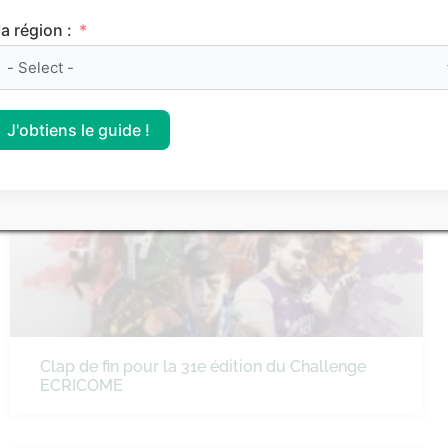
a région :
Comment devenir CPE (conseiller principal
d’éducation) ?
J'obtiens le guide !
ÉCOLES DE COMMERCE
Clap de fin pour la 31e édition du Challenge
ECRICOME