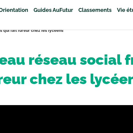
Orientation
Guides AuFutur
Classements
Vie é
 qui fait fureur chez les lycéens
eau réseau social fr
reur chez les lycée