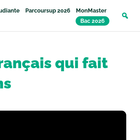
tudiante
Parcoursup 2026
MonMaster
Bac 2026
ançais qui fait
ns