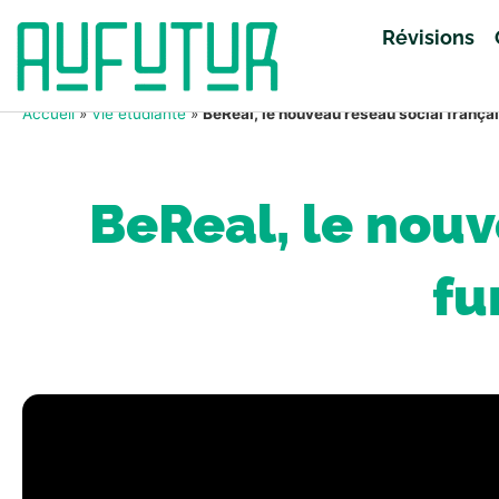
Révisions
Accueil
»
Vie étudiante
»
BeReal, le nouveau réseau social français
BeReal, le nouv
fu