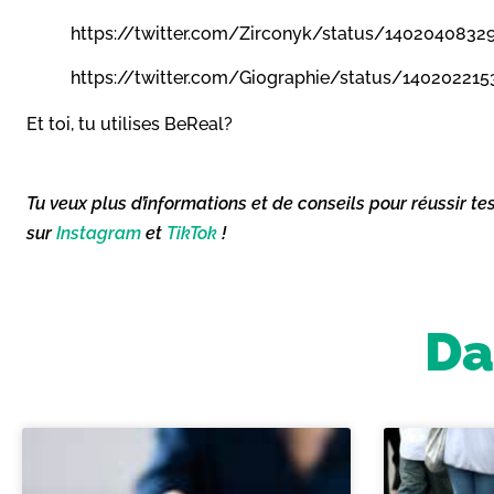
https://twitter.com/Zirconyk/status/1402040832
https://twitter.com/Gi0graphie/status/14020221
Et toi, tu utilises BeReal?
Tu veux plus d’informations et de conseils pour réussir te
sur
Instagram
et
TikTok
!
Da