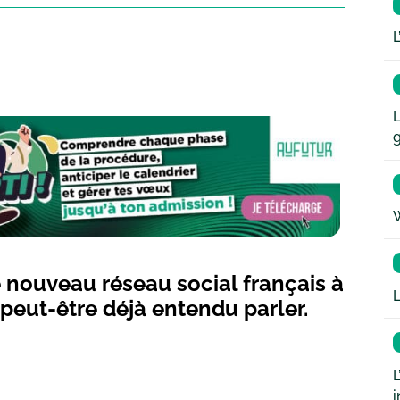
L
L
W
e nouveau réseau social français à
L
 peut-être déjà entendu parler.
L
i