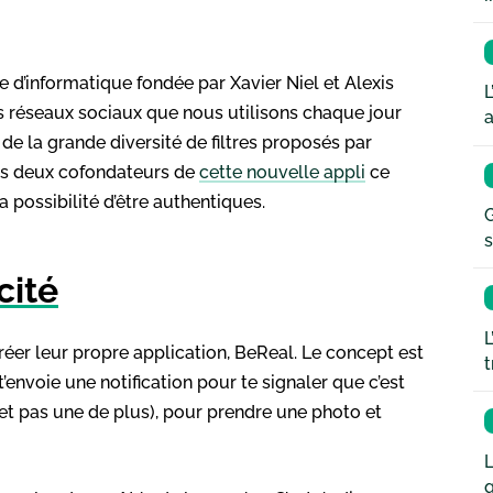
e d’informatique fondée par Xavier Niel et Alexis
L
les réseaux sociaux que nous utilisons chaque jour
a
e de la grande diversité de filtres proposés par
les deux cofondateurs de
cette nouvelle appli
ce
a possibilité d’être authentiques.
G
s
cité
L
réer leur propre application, BeReal. Le concept est
t
t’envoie une notification pour te signaler que c’est
 (et pas une de plus), pour prendre une photo et
L
q