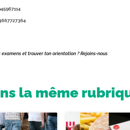
945967114
53667727364
s examens et trouver ton orientation ? Rejoins-nous
ns la même rubriq