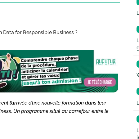
L
n Data for Responsible Business ?
L
W
L
nt l’arrivée d’une nouvelle formation dans leur
siness. Un programme situé au carrefour entre le
L
i