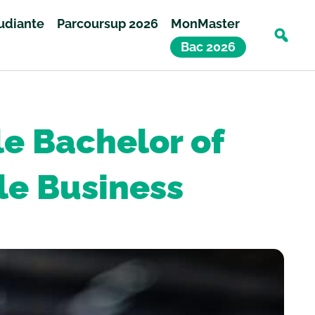
tudiante
Parcoursup 2026
MonMaster
Bac 2026
le Bachelor of
le Business