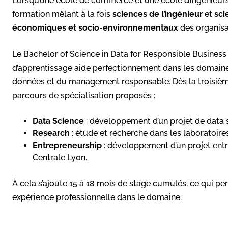
Lorsqu’une école de commerce et une école d’ingénieur
formation mêlant à la fois
sciences de l’ingénieur
et
sc
économiques et socio-environnementaux
des organisa
Le Bachelor of Science in Data for Responsible Business
d’apprentissage aide perfectionnement dans les domaines
données et du management responsable. Dès la troisième 
parcours de spécialisation proposés :
Data Science
: développement d’un projet de data s
Research
: étude et recherche dans les laboratoires
Entrepreneurship
: développement d’un projet ent
Centrale Lyon.
À cela s’ajoute 15 à 18 mois de stage cumulés, ce qui per
expérience professionnelle dans le domaine.