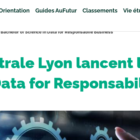
Orientation
Guides AuFutur
Classements
Vie é
e Bachelor of Science in Data for Responsabile Business
rale Lyon lancent 
Data for Responsabi