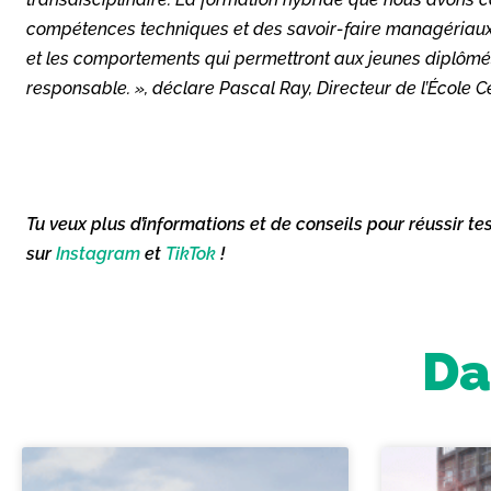
compétences techniques et
d
es savoir-faire managériaux
et les
comportements
qui permettront aux jeunes diplômés
responsable.
», déclare
Pascal
R
ay
,
Directeur de l’
É
cole C
Tu veux plus d’informations et de conseils pour réussir te
sur
Instagram
et
TikTok
!
Da