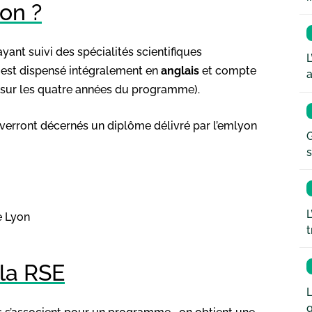
ion ?
yant suivi des spécialités scientifiques
L
il est dispensé intégralement en
anglais
et compte
a
s sur les quatre années du programme).
e verront décernés un diplôme délivré par l’emlyon
G
s
L
e Lyon
t
 la RSE
L
q