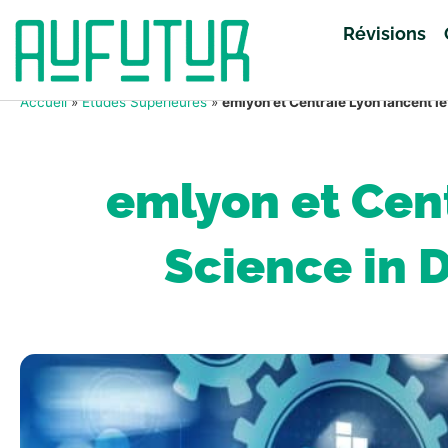
Révisions
Accueil
»
Études Supérieures
»
emlyon et Centrale Lyon lancent l
emlyon et Cent
Science in 