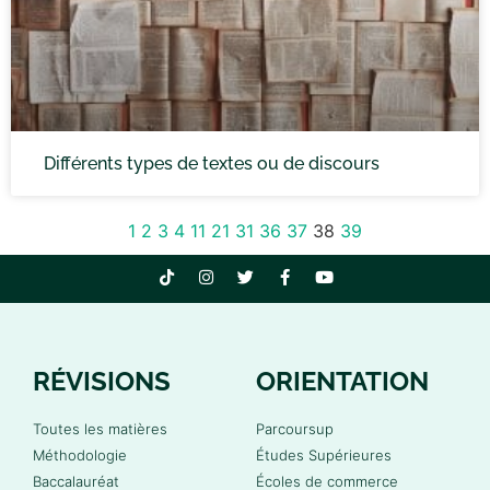
Différents types de textes ou de discours
1
2
3
4
11
21
31
36
37
38
39
RÉVISIONS
ORIENTATION
Toutes les matières
Parcoursup
Méthodologie
Études Supérieures
Baccalauréat
Écoles de commerce