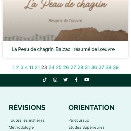
La Peau de chagrin, Balzac : résumé de l’œuvre
1
2
3
4
11
21
23
24
25
26
27
28
31
36
37
38
39
RÉVISIONS
ORIENTATION
Toutes les matières
Parcoursup
Méthodologie
Études Supérieures