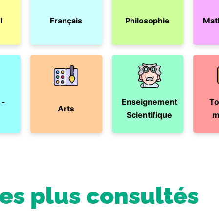
l
Français
Philosophie
Mat
 -
Enseignement
To
Arts
Scientifique
m
les plus consultés