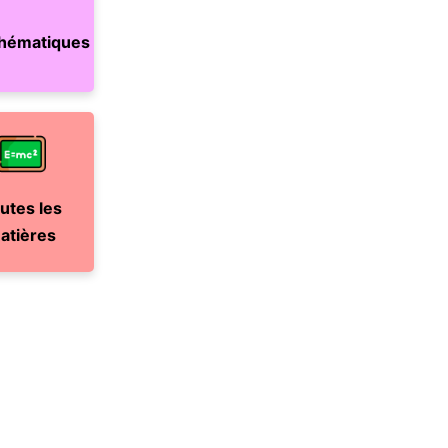
hématiques
utes les
atières