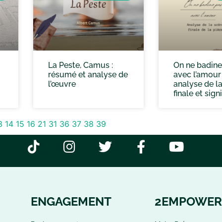
La Peste, Camus :
On ne badine
résumé et analyse de
avec l’amour 
l’œuvre
analyse de l
finale et sign
3
14
15
16
21
31
36
37
38
39
ENGAGEMENT
2EMPOWER