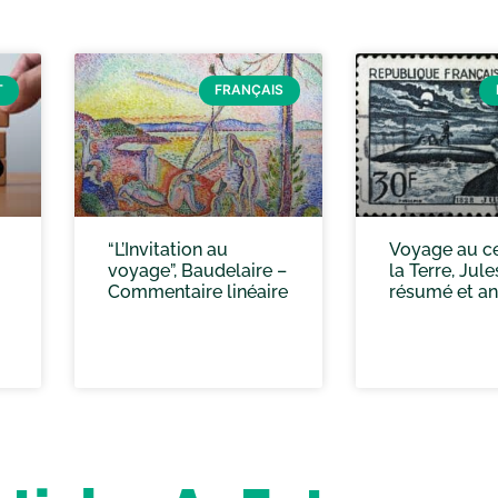
T
FRANÇAIS
“L’Invitation au
Voyage au ce
voyage”, Baudelaire –
la Terre, Jule
Commentaire linéaire
résumé et an