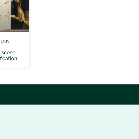
 pas
:
a scène
ification