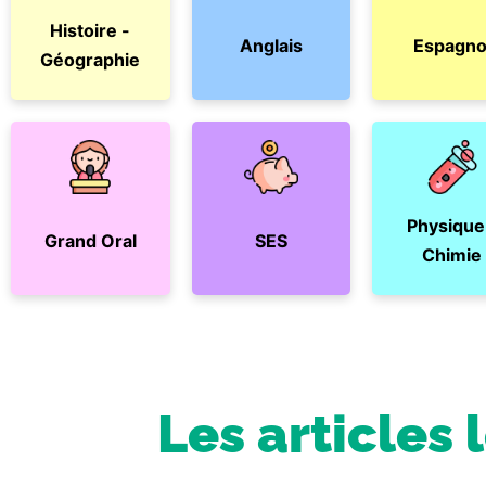
Histoire -
Anglais
Espagno
Géographie
Physique
Grand Oral
SES
Chimie
Les articles 