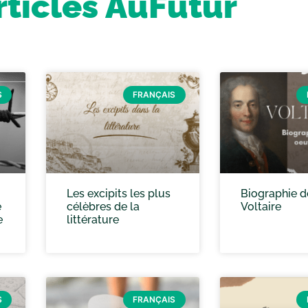
rticles AuFutur
S
FRANÇAIS
Les excipits les plus
Biographie d
e
célèbres de la
Voltaire
e
littérature
S
FRANÇAIS