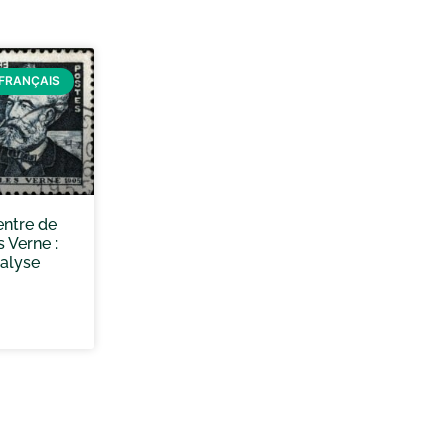
FRANÇAIS
ntre de
s Verne :
alyse