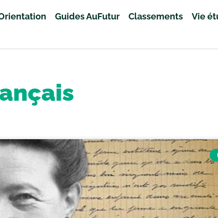
Orientation
Guides AuFutur
Classements
Vie é
rançais