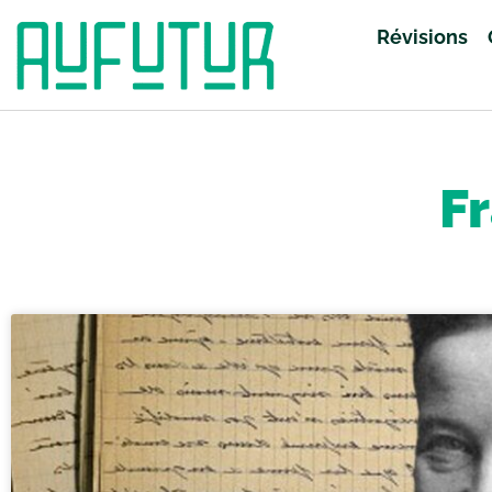
Révisions
Accueil
»
Révisions
»
Français
»
Page 11
F