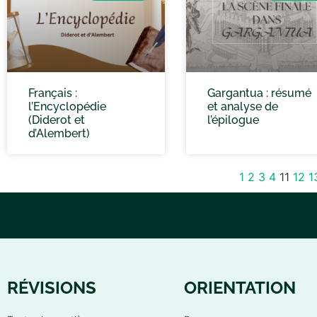
Français :
Gargantua : résumé
l’Encyclopédie
et analyse de
(Diderot et
l’épilogue
d’Alembert)
1
2
3
4
11
12
1
RÉVISIONS
ORIENTATION