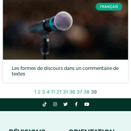
FRANÇAIS
Les formes de discours dans un commentaire de
textes
1
2
3
4
11
21
31
36
37
38
39