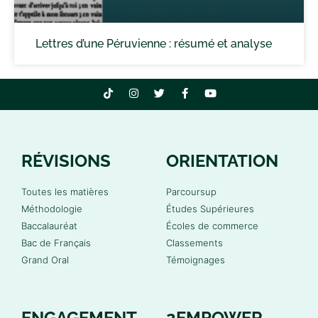
Lettres d’une Péruvienne : résumé et analyse
RÉVISIONS
ORIENTATION
Toutes les matières
Parcoursup
Méthodologie
Études Supérieures
Baccalauréat
Écoles de commerce
Bac de Français
Classements
Grand Oral
Témoignages
ENGAGEMENT
2EMPOWER