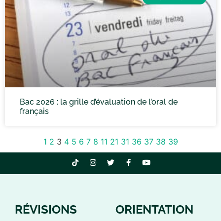
Bac 2026 : la grille d’évaluation de l’oral de
français
1
2
3
4
5
6
7
8
11
21
31
36
37
38
39
RÉVISIONS
ORIENTATION