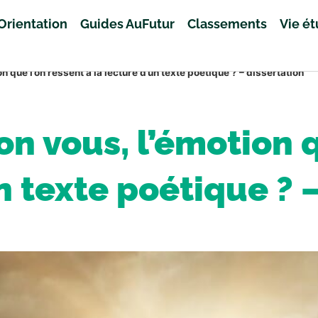
Orientation
Guides AuFutur
Classements
Vie é
on que l’on ressent à la lecture d’un texte poétique ? – dissertation
on vous, l’émotion 
n texte poétique ? 