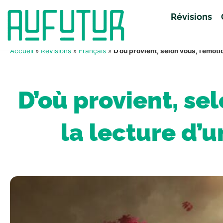
Révisions
Accueil
»
Révisions
»
Français
»
D’où provient, selon vous, l’émoti
D’où provient, sel
la lecture d’u