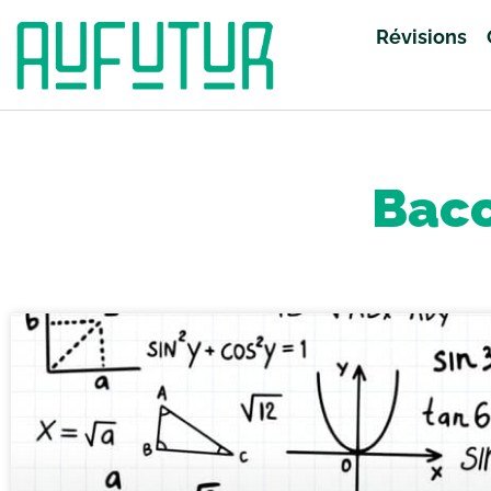
Révisions
Accueil
»
Baccalauréat
»
Page 18
Bacc