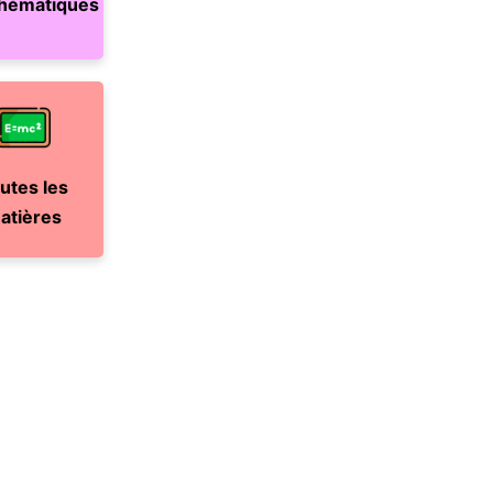
hématiques
utes les
atières