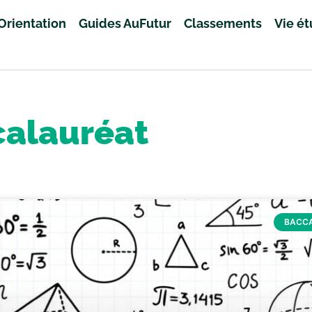
Orientation
Guides AuFutur
Classements
Vie é
alauréat
BACC