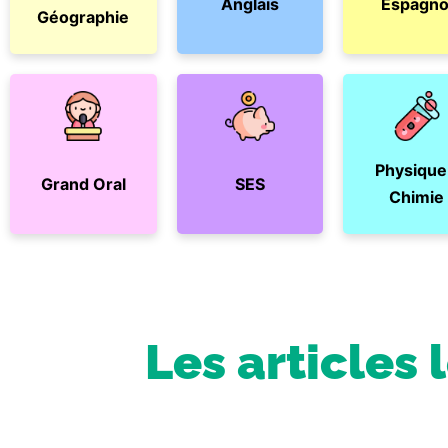
Anglais
Espagno
Géographie
Physique
Grand Oral
SES
Chimie
Les articles 