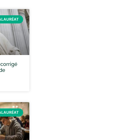
ALAURÉAT
 corrigé
 de
ALAURÉAT