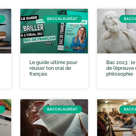
T
BACCALAURÉAT
BACC
Le guide ultime pour
Bac 2023 : le
réussir ton oral de
de l’épreuve
français
philosophie
T
BACCALAURÉAT
BACC