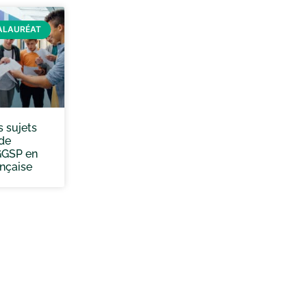
ALAURÉAT
s sujets
 de
GGSP en
ançaise