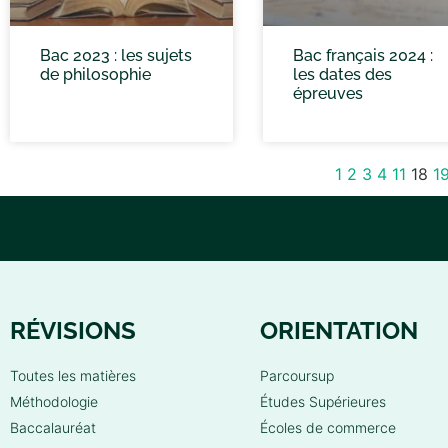
Bac 2023 : les sujets
Bac français 2024 :
de philosophie
les dates des
épreuves
1
2
3
4
11
18
1
RÉVISIONS
ORIENTATION
Toutes les matières
Parcoursup
Méthodologie
Études Supérieures
Baccalauréat
Écoles de commerce