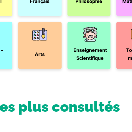
l
Français
Philosophie
Mat
 -
Enseignement
To
Arts
Scientifique
m
les plus consultés