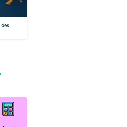
s des
e