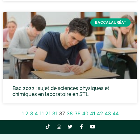
BACCALAURÉAT
Bac 2022 : sujet de sciences physiques et
chimiques en laboratoire en STL
1
2
3
4
11
21
31
37
38
39
40
41
42
43
44