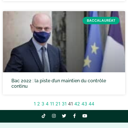
BACCALAURÉAT
Bac 2022 : la piste d’un maintien du contrôle
continu
1
2
3
4
11
21
31
41
42
43
44