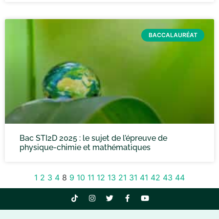
BACCALAURÉAT
Bac STI2D 2025 : le sujet de l’épreuve de
physique-chimie et mathématiques
1
2
3
4
8
9
10
11
12
13
21
31
41
42
43
44