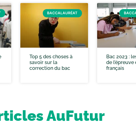
T
BACCALAURÉAT
BACC
e
Top 5 des choses à
Bac 2023 : le
savoir sur la
de l’épreuve
correction du bac
français
rticles AuFutur