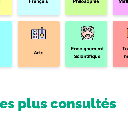
l
Français
Philosophie
Mat
 -
Enseignement
To
Arts
Scientifique
m
les plus consultés