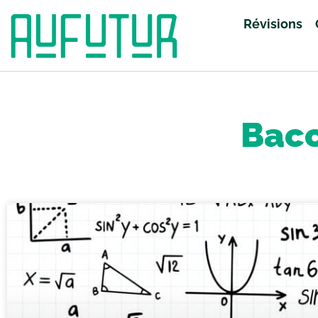
Révisions
Accueil
»
Baccalauréat
»
Page 31
Bacc