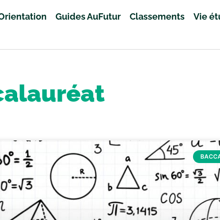
Orientation
Guides AuFutur
Classements
Vie é
alauréat
BACC