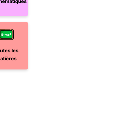
hématiques
utes les
atières