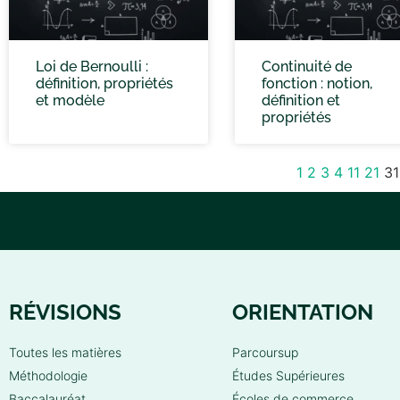
Loi de Bernoulli :
Continuité de
définition, propriétés
fonction : notion,
et modèle
définition et
propriétés
1
2
3
4
11
21
31
RÉVISIONS
ORIENTATION
Toutes les matières
Parcoursup
Méthodologie
Études Supérieures
Baccalauréat
Écoles de commerce