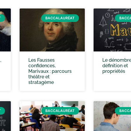
T
BACCALAURÉAT
BACC
,
Les Fausses
Le dénombre
confidences,
définition et
Marivaux : parcours
propriétés
théâtre et
stratagème
T
BACCALAURÉAT
BACC