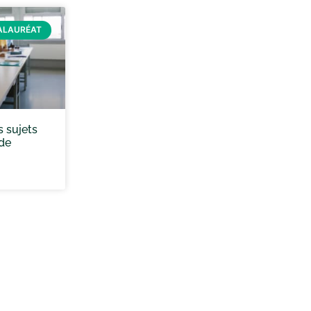
ALAURÉAT
s sujets
 de