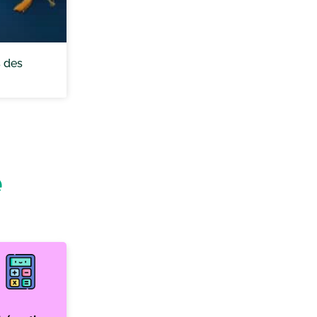
s des
e