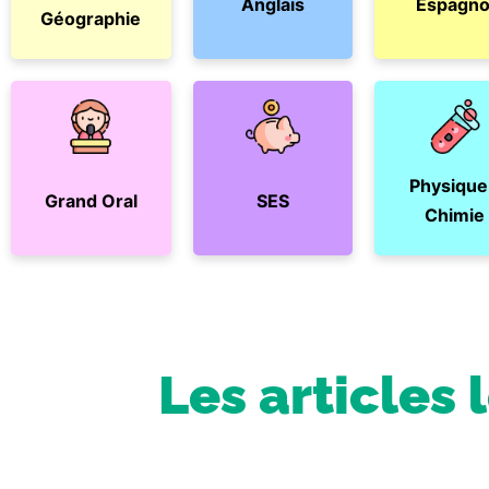
Anglais
Espagno
Géographie
Physique
Grand Oral
SES
Chimie
Les articles 