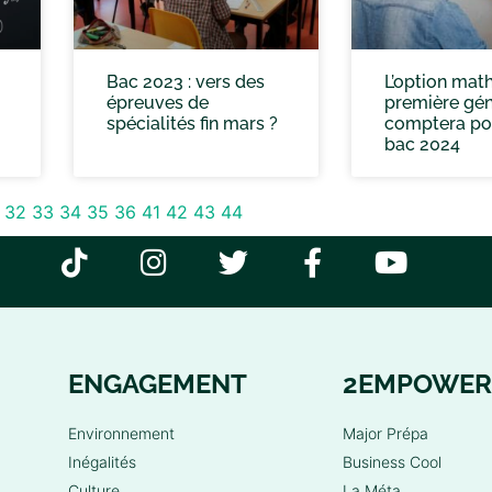
Bac 2023 : vers des
L’option mat
épreuves de
première gén
spécialités fin mars ?
comptera po
bac 2024
32
33
34
35
36
41
42
43
44
ENGAGEMENT
2EMPOWER
Environnement
Major Prépa
Inégalités
Business Cool
Culture
La Méta