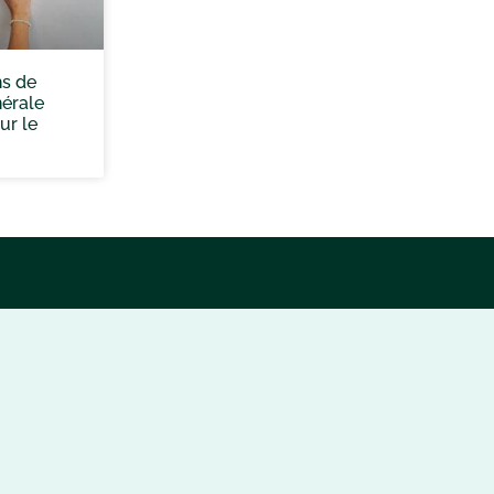
hs de
érale
ur le