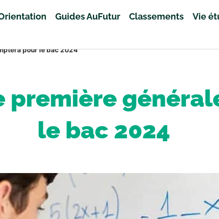
Orientation
Guides AuFutur
Classements
Vie é
mptera pour le bac 2024
e première généra
le bac 2024