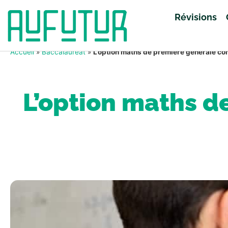
Révisions
Accueil
»
Baccalauréat
»
L’option maths de première générale co
L’option maths d