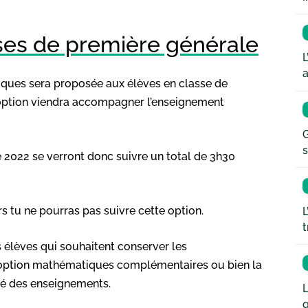
sses de première générale
L
a
tiques sera proposée aux élèves en classe de
option viendra accompagner l’enseignement
G
s
ée 2022 se verront donc suivre un total de 3h30
rs tu ne pourras pas suivre cette option.
L
t
s élèves qui souhaitent conserver les
option mathématiques complémentaires ou bien la
té des enseignements.
L
q